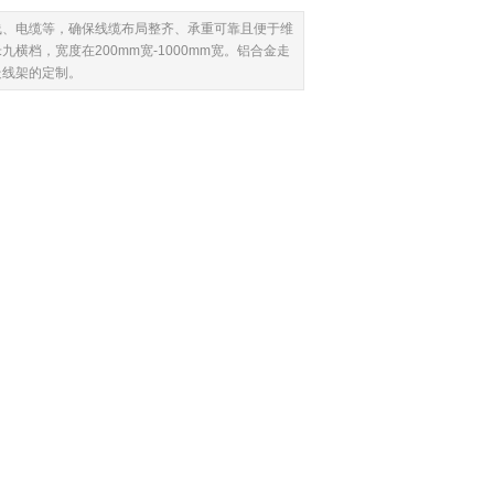
线、电缆等，确保线缆布局整齐、承重可靠且便于维
档，宽度在200mm宽-1000mm宽。铝合金走
走线架的定制。